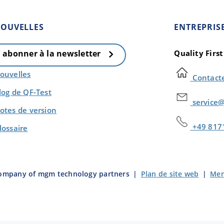
OUVELLES
ENTREPRIS
Quality Firs
' abonner à la newsletter
ouvelles
Contact
log de QF-Test
service@
otes de version
+49 817
lossaire
company of mgm technology partners
|
Plan de site web
|
Men