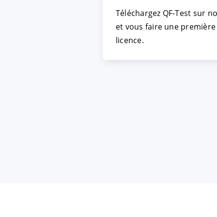
Téléchargez QF-Test sur n
et vous faire une première 
ACCEPTER
PARAME
licence.
Mentions légales
|
Protecti