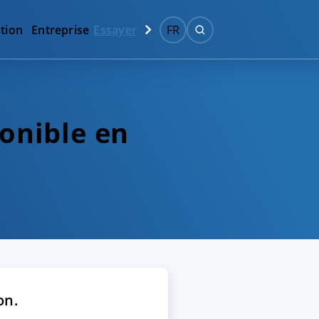
tion
Entreprise
Essayer
FR
ponible en
on.