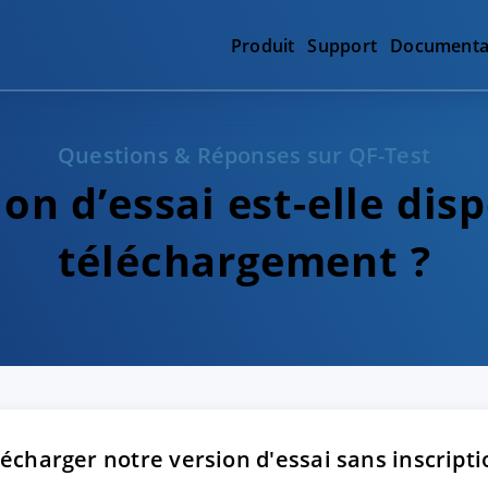
Produit
Support
Documenta
Questions & Réponses sur QF-Test
on d’essai est-elle dis
téléchargement ?
écharger notre version d'essai sans inscripti