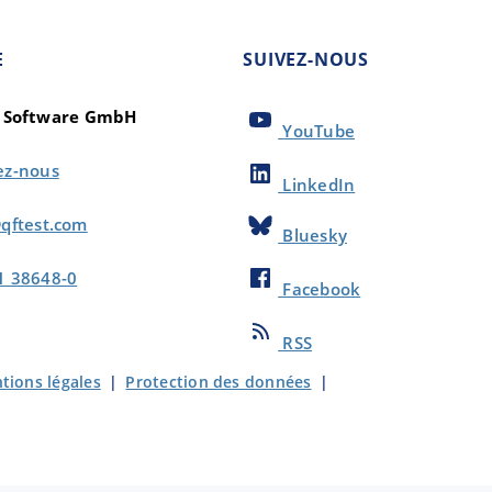
E
SUIVEZ-NOUS
t Software GmbH
YouTube
ez-nous
LinkedIn
qftest.com
Bluesky
1 38648-0
Facebook
RSS
tions légales
|
Protection des données
|