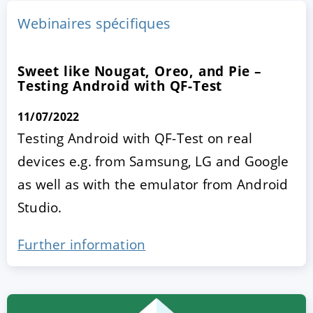
Webinaires spécifiques
Sweet like Nougat, Oreo, and Pie –
Testing Android with QF-Test
11/07/2022
Testing Android with QF-Test on real
devices e.g. from Samsung, LG and Google
ACCEPTER
PARAMETRER
REFUSER
as well as with the emulator from Android
Studio.
Mentions légales
|
Protection des données
Further information