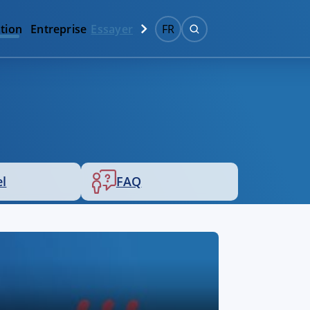
tion
Entreprise
Essayer
FR
el
FAQ