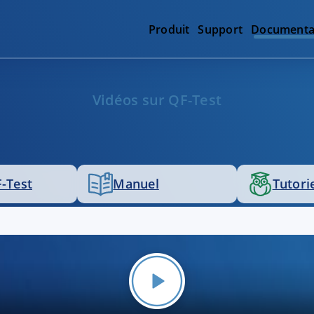
Produit
Support
Documenta
Vidéos sur QF-Test
-Test
Manuel
Tutori