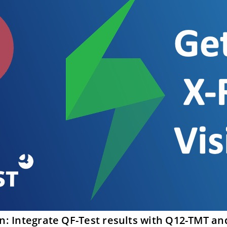
on: Integrate QF-Test results with Q12-TMT an