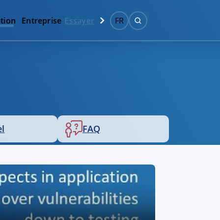
tion
Entreprise
Essayer
FR
el
FAQ