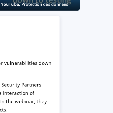
ne YouTube.
Protection des données
er vulnerabilities down
Security Partners
 interaction of
 In the webinar, they
cts.