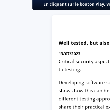
En cliquant sur le bouton Play, 
ACCEPTER
PARAME
Mentions légales
|
Protecti
Well tested, but al
13/07/2023
Critical security aspe
to testing.
Developing software se
shows how this can be 
different testing appro
share their practical 