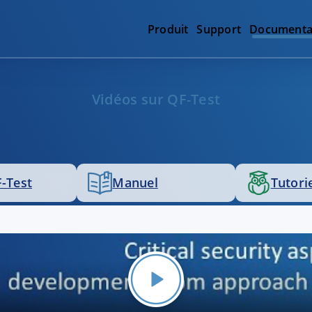
Produit
Support
Documenta
Vidéos sur QF-Test
-Test
Manuel
Tutori