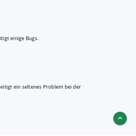
tigt einige Bugs.
itigt ein seltenes Problem bei der