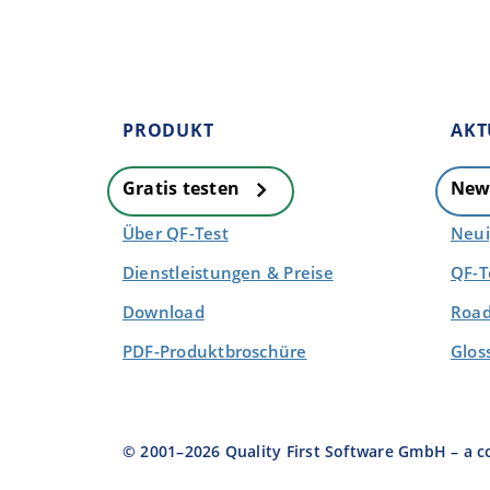
PRODUKT
AKT
Gratis testen
New
Über QF-Test
Neui
Dienstleistungen & Preise
QF-T
Download
Road
PDF-Produktbroschüre
Glos
© 2001–
2026
Quality First Software GmbH – a 