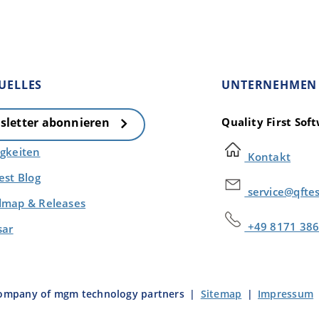
UELLES
UNTERNEHMEN
Quality First So
sletter abonnieren
gkeiten
Kontakt
est Blog
service@qfte
map & Releases
+49 8171 386
sar
company of mgm technology partners
|
Sitemap
|
Impressum