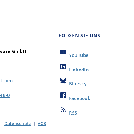
FOLGEN SIE UNS
ftware GmbH
YouTube
LinkedIn
st.com
Bluesky
48-0
Facebook
RSS
|
Datenschutz
|
AGB