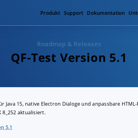
Produkt
Support
Dokumentation
Unt
Roadmap & Releases
QF-Test Version 5.1
ür Java 15, native Electron Dialoge und anpassbare HTML-R
 8_252 aktualisiert.
on 5.1