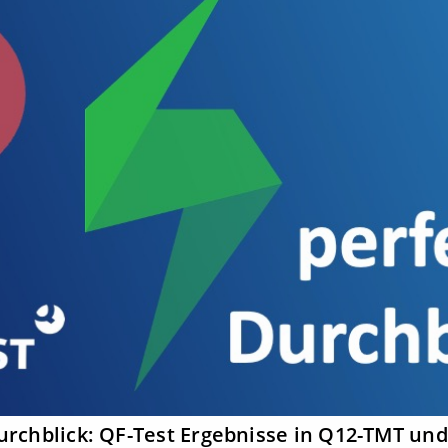
urchblick: QF-Test Ergebnisse in Q12-TMT und 