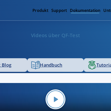
Produkt
Support
Dokumentation
Unt
Videos über QF-Test
 Blog
Handbuch
Tutori