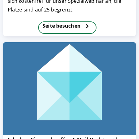
sich kostenfrei für unser Spezialwebinar an, die
Plätze sind auf 25 begrenzt.
Seite besuchen
AKZEPTIEREN
KONFIGURIEREN
A
Impressum
|
Datenschutz