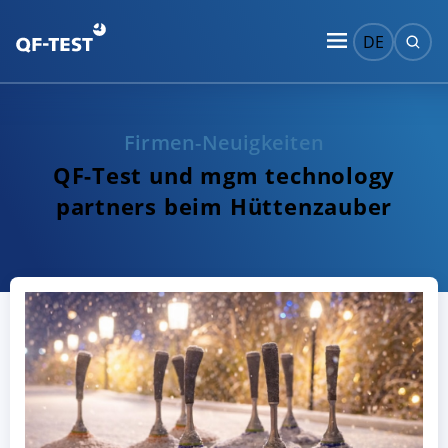
DE
Firmen-Neuigkeiten
QF-Test und mgm technology
partners beim Hüttenzauber