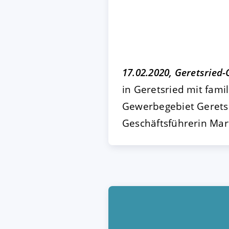
AKZEPTIEREN
KON
Impressum
|
Datenschutz
17.02.2020, Geretsried-
in Geretsried mit famil
Gewerbegebiet Geretsr
Geschäftsführerin Ma