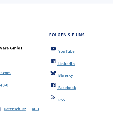
FOLGEN SIE UNS
ftware GmbH
YouTube
LinkedIn
st.com
Bluesky
48-0
Facebook
RSS
|
Datenschutz
|
AGB