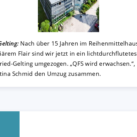
FIGURIEREN
ABLEHNEN
Gelting:
Nach über 15 Jahren im Reihenmittelhaus
iärem Flair sind wir jetzt in ein lichtdurchflutete
ied-Gelting umgezogen. „QFS wird erwachsen.“, 
rtina Schmid den Umzug zusammen.