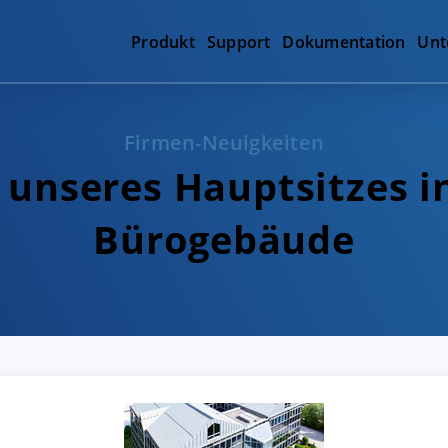
Produkt
Support
Dokumentation
Unt
Firmen-Neuigkeiten
unseres Hauptsitzes i
Bürogebäude