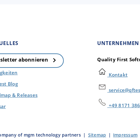
UELLES
UNTERNEHMEN
Quality First So
sletter abonnieren
gkeiten
Kontakt
est Blog
service@qfte
map & Releases
+49 8171 386
sar
company of mgm technology partners
|
Sitemap
|
Impressum