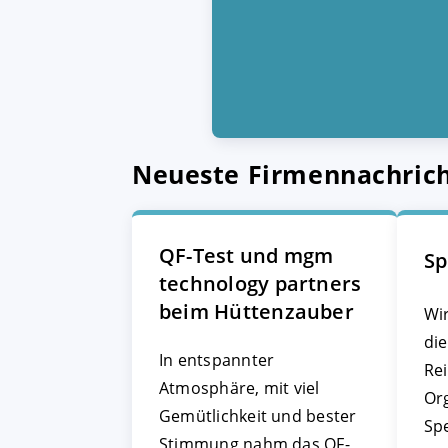
Neueste Firmennachric
QF-Test und mgm
Sp
technology partners
beim Hüttenzauber
Wir
die
In entspannter
Re
Atmosphäre, mit viel
Or
Gemütlichkeit und bester
Sp
Stimmung nahm das QF-