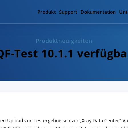
Produkt
Support
Dokumentation
Unt
Produktneuigkeiten
QF-Test 10.1.1 verfügba
den Upload von Testergebnissen zur „Xray Data Center“-