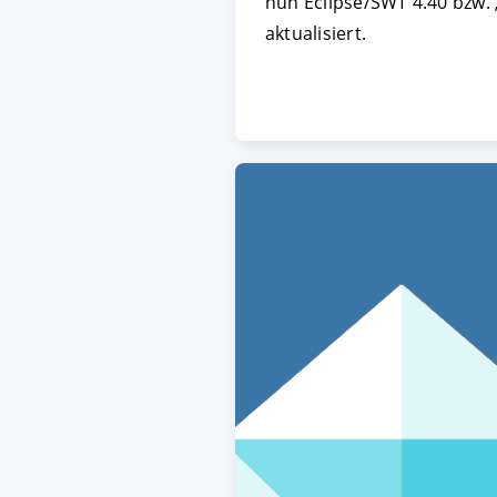
nun Eclipse/SWT 4.40 bzw. 
aktualisiert.
AKZEPTIEREN
KON
Impressum
|
Datenschutz