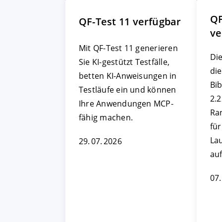
QF
QF-Test 11 verfügbar
ve
Mit QF-Test 11 generieren
Die
Sie KI-gestützt Testfälle,
die
betten KI-Anweisungen in
Bib
Testläufe ein und können
2.
Ihre Anwendungen MCP-
Ra
fähig machen.
fü
La
29. 07. 2026
au
07.