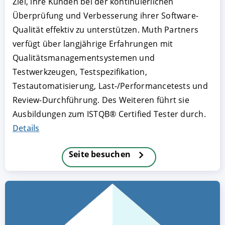
Ziel, ihre Kunden bei der kontinuierlichen
Überprüfung und Verbesserung ihrer Software-
Qualität effektiv zu unterstützen. Muth Partners
verfügt über langjährige Erfahrungen mit
Qualitätsmanagementsystemen und
Testwerkzeugen, Testspezifikation,
Testautomatisierung, Last-/Performancetests und
Review-Durchführung. Des Weiteren führt sie
Ausbildungen zum ISTQB® Certified Tester durch.
AKZEPTIEREN
KONFIGURIEREN
A
Details
Impressum
|
Datenschutz
Seite besuchen