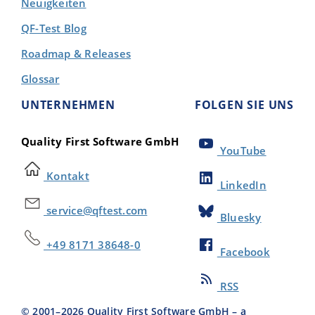
Neuigkeiten
QF-Test Blog
Roadmap & Releases
Glossar
UNTERNEHMEN
FOLGEN SIE UNS
Quality First Software GmbH
YouTube
Kontakt
LinkedIn
service@qftest.com
Bluesky
+49 8171 38648-0
Facebook
RSS
© 2001–
2026
Quality First Software GmbH – a