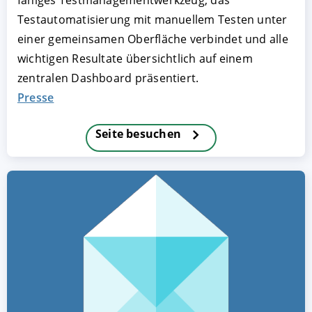
fähiges Testmanagementwerkzeug, das
Testautomatisierung mit manuellem Testen unter
einer gemeinsamen Oberfläche verbindet und alle
wichtigen Resultate übersichtlich auf einem
zentralen Dashboard präsentiert.
Presse
Seite besuchen
AKZEPTIEREN
KONFIGURIEREN
A
Impressum
|
Datenschutz