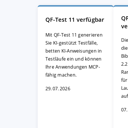
QF
QF-Test 11 verfügbar
ve
Mit QF-Test 11 generieren
Die
Sie KI-gestützt Testfälle,
die
betten KI-Anweisungen in
Bib
Testläufe ein und können
2.
Ihre Anwendungen MCP-
Ra
fähig machen.
fü
La
29. 07. 2026
au
07.