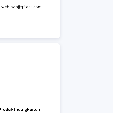
per webinar@qftest.com
 Produktneuigkeiten