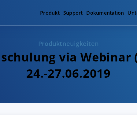
Produkt
Support
Dokumentation
Unt
Produktneuigkeiten
schulung via Webinar 
24.-27.06.2019