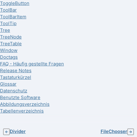
ToggleButton
ToolBar
ToolBarItem
ToolTip
Tree
TreeNode
TreeTable
Window
Doctags
FAQ - Häufig gestellte Fragen
Release Notes
Tastaturkürzel
Glossar
Datenschutz
Benutzte Software
Abbildungsverzeichnis
Tabellenverzeichnis
Divider
FileChooser
←
→