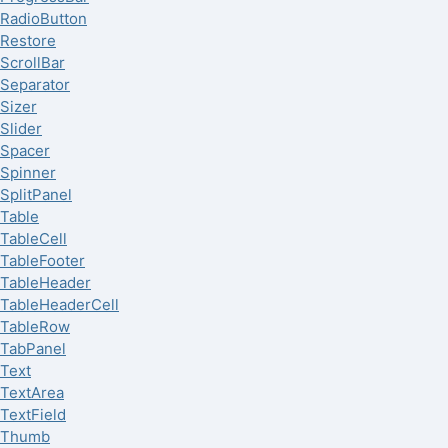
RadioButton
Restore
ScrollBar
Separator
Sizer
Slider
Spacer
Spinner
SplitPanel
Table
TableCell
TableFooter
TableHeader
TableHeaderCell
TableRow
TabPanel
Text
TextArea
TextField
Thumb