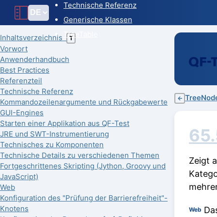
Technische Referenz
Generische Klassen
TreeTable
Inhaltsverzeichnis
T
Vorwort
Anwenderhandbuch
Best Practices
Referenzteil
Technische Referenz
TreeNod
←
Kommandozeilenargumente und Rückgabewerte
GUI-Engines
Starten einer Applikation aus QF-Test
65
JRE und SWT-Instrumentierung
Technisches zu Komponenten
Technische Details zu verschiedenen Themen
Zeigt 
Fortgeschrittenes Skripting (Jython, Groovy und
Katego
JavaScript)
mehrer
Web
Konfiguration des "Prüfung der Barrierefreiheit"-
Knotens
Das
Web