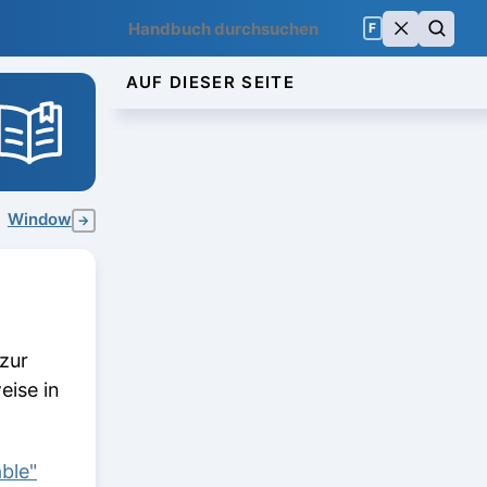
F
AUF DIESER SEITE
Window
→
zur
eise in
ble"