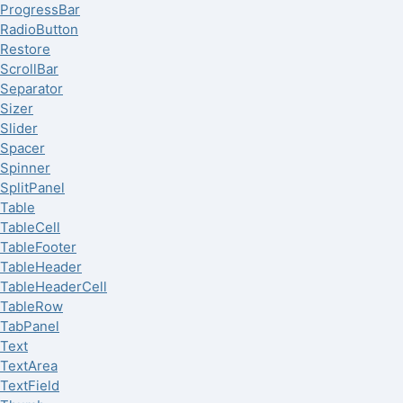
ProgressBar
RadioButton
Restore
ScrollBar
Separator
Sizer
Slider
Spacer
Spinner
SplitPanel
Table
TableCell
TableFooter
TableHeader
TableHeaderCell
TableRow
TabPanel
Text
TextArea
TextField