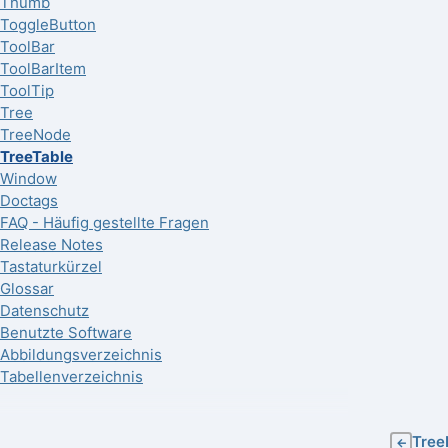
Thumb
ToggleButton
ToolBar
ToolBarItem
ToolTip
Tree
TreeNode
TreeTable
Window
Doctags
FAQ - Häufig gestellte Fragen
Release Notes
Tastaturkürzel
Glossar
Datenschutz
Benutzte Software
Abbildungsverzeichnis
Tabellenverzeichnis
Tree
←