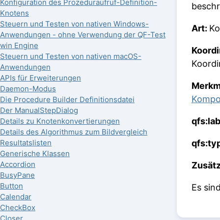
Konfiguration des Prozeduraufruf-Definition-
beschr
Knotens
Steuern und Testen von nativen Windows-
Art:
Ko
Anwendungen - ohne Verwendung der QF-Test
win Engine
Koordi
Steuern und Testen von nativen macOS-
Koordi
Anwendungen
APIs für Erweiterungen
Merkm
Daemon-Modus
Kompo
Die Procedure Builder Definitionsdatei
Der ManualStepDialog
qfs:la
Details zu Knotenkonvertierungen
Details des Algorithmus zum Bildvergleich
qfs:ty
Resultatslisten
Generische Klassen
Accordion
Zusätz
BusyPane
Button
Es sin
Calendar
CheckBox
Closer