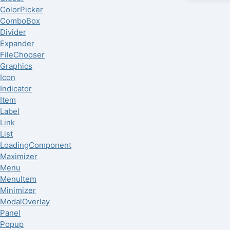
ColorPicker
ComboBox
Divider
Expander
FileChooser
Graphics
Icon
Indicator
Item
Label
Link
List
LoadingComponent
Maximizer
Menu
MenuItem
Minimizer
ModalOverlay
Panel
Popup