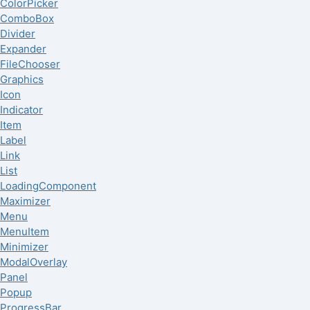
ColorPicker
ComboBox
Divider
Expander
FileChooser
Graphics
Icon
Indicator
Item
Label
Link
List
LoadingComponent
Maximizer
Menu
MenuItem
Minimizer
ModalOverlay
Panel
Popup
ProgressBar