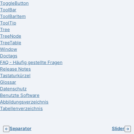
ToggleButton
ToolBar
ToolBarItem
ToolTip
Tree
TreeNode
TreeTable
Window
Doctags
FAQ - Häufig gestellte Fragen
Release Notes
Tastaturkürzel
Glossar
Datenschutz
Benutzte Software
Abbildungsverzeichnis
Tabellenverzeichnis
Separator
Slider
←
→