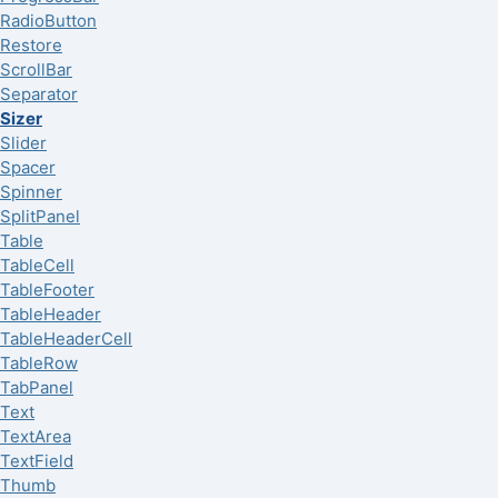
RadioButton
Restore
ScrollBar
Separator
Sizer
Slider
Spacer
Spinner
SplitPanel
Table
TableCell
TableFooter
TableHeader
TableHeaderCell
TableRow
TabPanel
Text
TextArea
TextField
Thumb