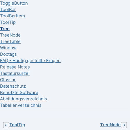
ToggleButton
ToolBar
ToolBarItem
ToolTip
Tree
TreeNode
TreeTable
Window
Doctags
FAQ - Häufig gestellte Fragen
Release Notes
Tastaturkürzel
Glossar
Datenschutz
Benutzte Software
Abbildungsverzeichnis
Tabellenverzeichnis
ToolTip
TreeNode
←
→