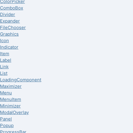
ColorPicker
ComboBox
Divider
Expander
FileChooser
Graphics
Icon
Indicator
Item
Label
Link
List
LoadingComponent
Maximizer
Menu
MenuItem
Minimizer
ModalOverlay
Panel
Popup
ProgressBar