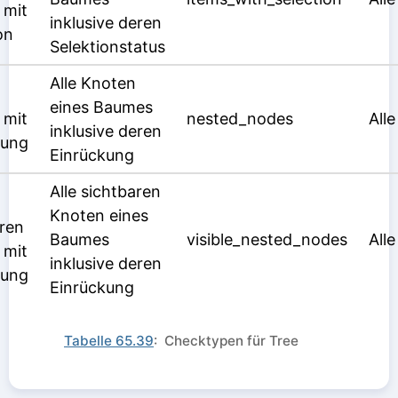
 mit
inklusive deren
on
Selektionstatus
Alle Knoten
eines Baumes
 mit
nested_nodes
Alle
inklusive deren
kung
Einrückung
Alle sichtbaren
Knoten eines
ren
Baumes
visible_nested_nodes
Alle
 mit
inklusive deren
kung
Einrückung
Tabelle 65.39
: Checktypen für Tree