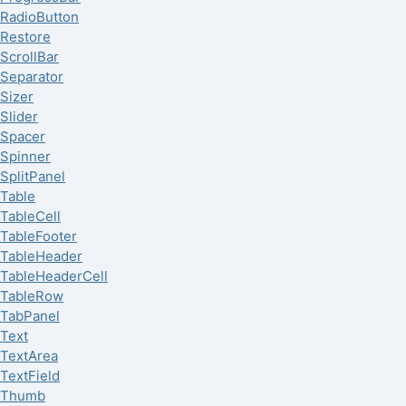
RadioButton
Restore
ScrollBar
Separator
Sizer
Slider
Spacer
Spinner
SplitPanel
Table
TableCell
TableFooter
TableHeader
TableHeaderCell
TableRow
TabPanel
Text
TextArea
TextField
Thumb