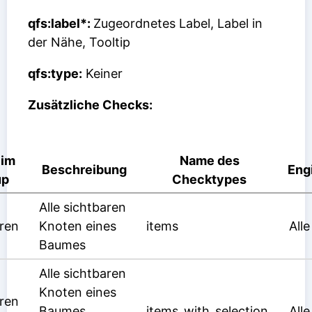
qfs:label*:
Zugeordnetes Label, Label in
der Nähe, Tooltip
qfs:type:
Keiner
Zusätzliche Checks:
 im
Name des
Beschreibung
Eng
up
Checktypes
Alle sichtbaren
ren
Knoten eines
items
Alle
Baumes
Alle sichtbaren
Knoten eines
ren
Baumes
items_with_selection
Alle