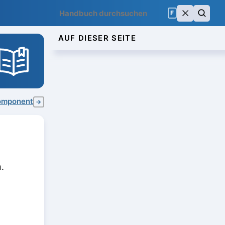
F
AUF DIESER SEITE
omponent
→
.