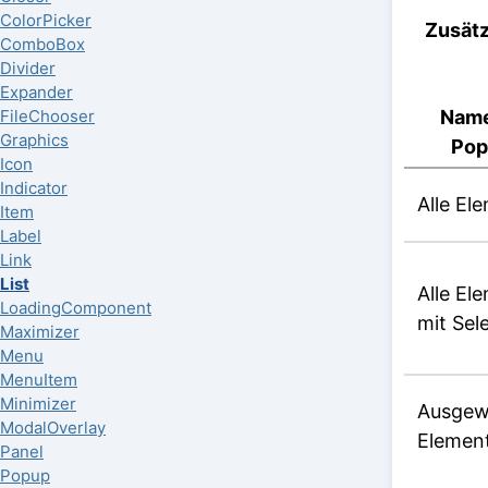
ColorPicker
Zusätz
ComboBox
Divider
Expander
Name
FileChooser
Graphics
Pop
Icon
Indicator
Alle El
Item
Label
Link
List
Alle El
LoadingComponent
mit Sel
Maximizer
Menu
MenuItem
Minimizer
Ausgew
ModalOverlay
Elemen
Panel
Popup