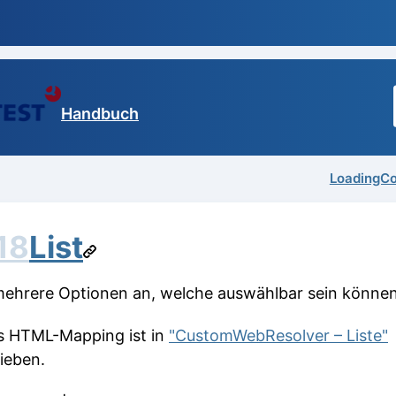
Handbuch
LoadingC
18
List
mehrere Optionen an, welche auswählbar sein können
 HTML-Mapping ist in
"CustomWebResolver – Liste"
ieben.