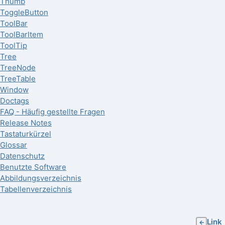
Thumb
ToggleButton
ToolBar
ToolBarItem
ToolTip
Tree
TreeNode
TreeTable
Window
Doctags
FAQ - Häufig gestellte Fragen
Release Notes
Tastaturkürzel
Glossar
Datenschutz
Benutzte Software
Abbildungsverzeichnis
Tabellenverzeichnis
Link
←