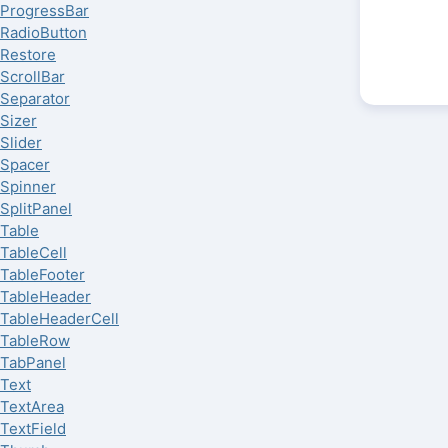
ProgressBar
RadioButton
Restore
ScrollBar
Separator
Sizer
Slider
Spacer
Spinner
SplitPanel
Table
TableCell
TableFooter
TableHeader
TableHeaderCell
TableRow
TabPanel
Text
TextArea
TextField