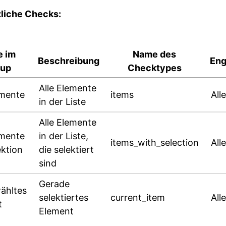
liche Checks:
 im
Name des
Beschreibung
Eng
up
Checktypes
Alle Elemente
emente
items
Alle
in der Liste
Alle Elemente
emente
in der Liste,
items_with_selection
Alle
ektion
die selektiert
sind
Gerade
ähltes
selektiertes
current_item
Alle
t
Element