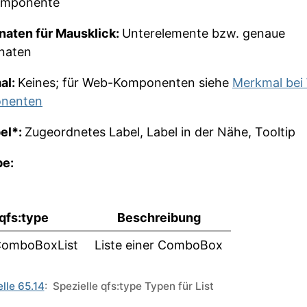
mponente
naten für Mausklick:
Unterelemente bzw. genaue
naten
al:
Keines; für Web-Komponenten siehe
Merkmal bei
nenten
bel*:
Zugeordnetes Label, Label in der Nähe, Tooltip
pe:
qfs:type
Beschreibung
:ComboBoxList
Liste einer ComboBox
lle 65.14
: Spezielle qfs:type Typen für List