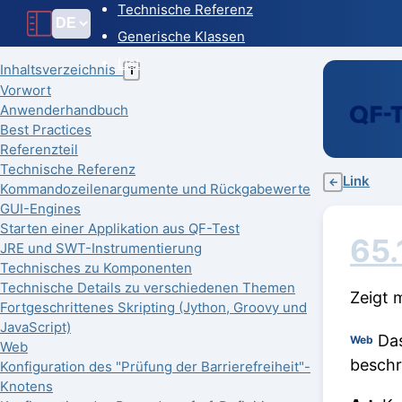
Technische Referenz
Generische Klassen
List
Inhaltsverzeichnis
T
Vorwort
Anwenderhandbuch
Best Practices
Referenzteil
Technische Referenz
Link
←
Kommandozeilenargumente und Rückgabewerte
GUI-Engines
Starten einer Applikation aus QF-Test
65.
JRE und SWT-Instrumentierung
Technisches zu Komponenten
Technische Details zu verschiedenen Themen
Zeigt 
Fortgeschrittenes Skripting (Jython, Groovy und
JavaScript)
Das
Web
Web
beschr
Konfiguration des "Prüfung der Barrierefreiheit"-
Knotens