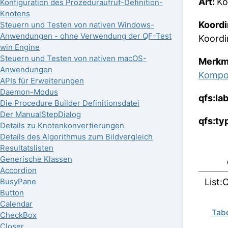
Art:
Ko
Konfiguration des Prozeduraufruf-Definition-
Knotens
Koordi
Steuern und Testen von nativen Windows-
Anwendungen - ohne Verwendung der QF-Test
Koordi
win Engine
Steuern und Testen von nativen macOS-
Merkm
Anwendungen
Kompo
APIs für Erweiterungen
Daemon-Modus
qfs:la
Die Procedure Builder Definitionsdatei
Der ManualStepDialog
qfs:ty
Details zu Knotenkonvertierungen
Details des Algorithmus zum Bildvergleich
Resultatslisten
Generische Klassen
Accordion
List
BusyPane
Button
Calendar
Tabe
CheckBox
Closer