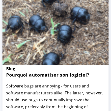
ACCEPTER
PARAMETRER
REFUSER
Blog
Pourquoi automatiser son logiciel?
Mentions légales
|
Protection des données
Software bugs are annoying - for users and
software manufacturers alike. The latter, however,
should use bugs to continually improve the
software, preferably from the beginning of