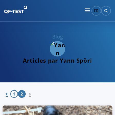
FR
Blog
Articles par Yann Spöri
‹
›
1
2