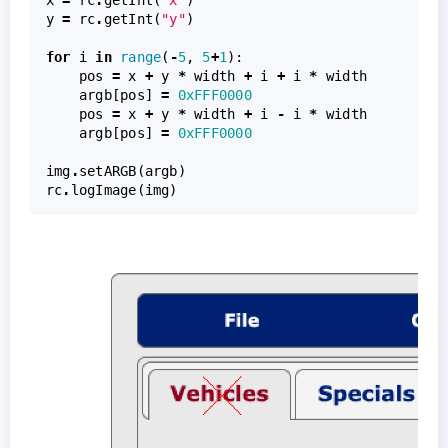
x
=
rc
.
getInt
(
"x"
)
y
=
rc
.
getInt
(
"y"
)
for
i
in
range
(
-
5
,
5
+
1
):
pos
=
x
+
y
*
width
+
i
+
i
*
width
argb
[
pos
]
=
0xFFF0000
pos
=
x
+
y
*
width
+
i
-
i
*
width
argb
[
pos
]
=
0xFFF0000
img
.
setARGB
(
argb
)
rc
.
logImage
(
img
)