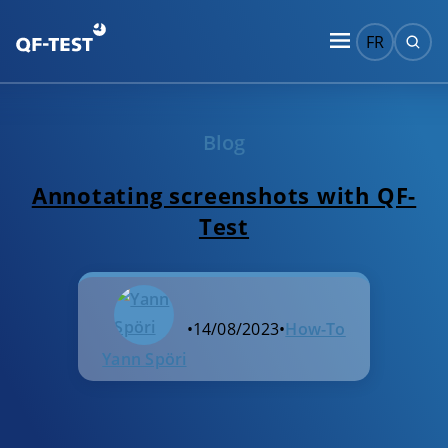
FR
Blog
Annotating screenshots with QF-
Test
•
14/08/2023
•
How-To
Yann Spöri