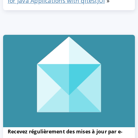
for Java Applications with qftestJUI
»
ACCEPTER
PARAMETRER
REFUSER
Mentions légales
|
Protection des données
Recevez régulièrement des mises à jour par e-