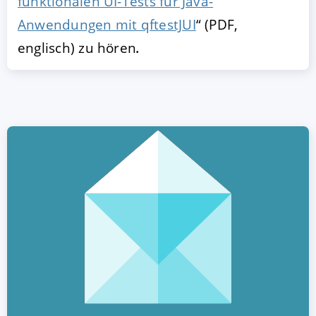
funktionalen UI-Tests für Java-
Anwendungen mit qftestJUI
“ (PDF,
englisch) zu hören
.
AKZEPTIEREN
KONFIGURIEREN
A
Impressum
|
Datenschutz