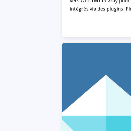
vers Q12-TMT et Xray pour 
intégrés via des plugins. P
ACCEPTER
PARAME
Mentions légales
|
Protecti