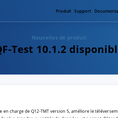
Produit
Support
Documenta
Nouvelles de produit
F-Test 10.1.2 disponib
ise en charge de Q12-TMT version 5, améliore le téléversem