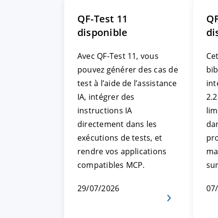
QF-Test 11
QF
disponible
di
Avec QF-Test 11, vous
Cet
pouvez générer des cas de
bi
test à l’aide de l’assistance
int
IA, intégrer des
2.2
instructions IA
li
directement dans les
da
exécutions de tests, et
pr
rendre vos applications
ma
compatibles MCP.
su
29/07/2026
07