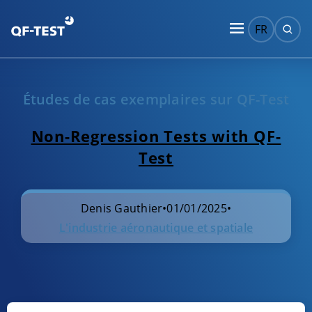
FR
Études de cas exemplaires sur QF-Test
Non-Regression Tests with QF-
Test
Denis Gauthier
•
01/01/2025
•
L'industrie aéronautique et spatiale