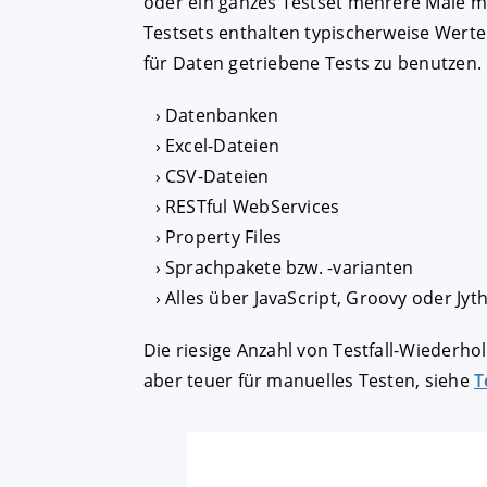
oder ein ganzes Testset mehrere Male mi
Testsets enthalten typischerweise Werte
für Daten getriebene Tests zu benutzen.
AKZEPTIEREN
KON
Datenbanken
Impressum
|
Datenschutz
Excel-Dateien
CSV-Dateien
RESTful WebServices
Property Files
Sprachpakete bzw. -varianten
Alles über JavaScript, Groovy oder Jyt
Die riesige Anzahl von Testfall-Wiederh
aber teuer für manuelles Testen, siehe
T