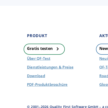
PRODUKT
AKT
Gratis testen
New
Über QF-Test
Neui
Dienstleistungen & Preise
QF-T
Download
Road
PDF-Produktbroschüre
Glos
© 2001–
2026
Quality First Software GmbH – a 