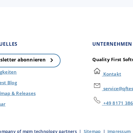
UELLES
UNTERNEHMEN
Quality First So
sletter abonnieren
gkeiten
Kontakt
est Blog
service@qfte
map & Releases
+49 8171 386
sar
company of mgm technology partners
|
Sitemap
|
Impressum