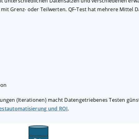
t unterschiedlichen Datensätzen und verschiedenen erwar
 mit Grenz- oder Teilwerten. QF‑Test hat mehrere Mittel 
FIGURIEREN
ABLEHNEN
hon
olungen (Iterationen) macht Datengetriebenes Testen günst
estautomatisierung und ROI
.