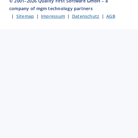
© 2001–
2026
Quality First Software GmbH – a
company of mgm technology partners
|
Sitemap
|
Impressum
|
Datenschutz
|
AGB