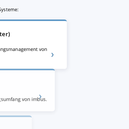
-Systeme:
ter)
derungsmanagement von
gsumfang von imbus.