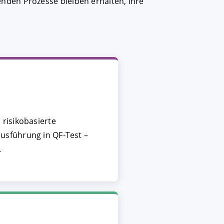
nden Prozesse bleiben erhalten, Ihre
 risikobasierte
usführung in QF-Test –
.