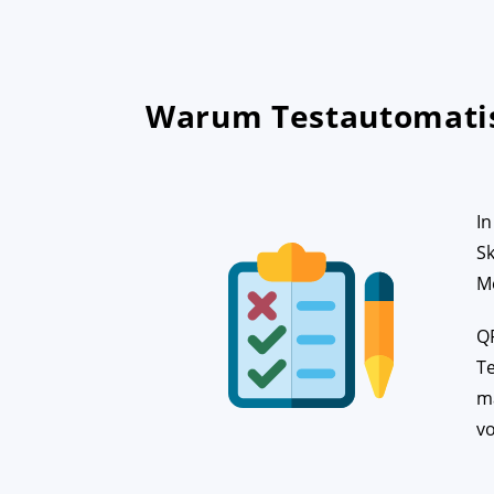
Warum Testautomati
I
Sk
Me
QF
T
m
vo