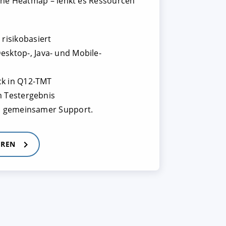
sche Heatmap – lenkt es Ressourcen
 risikobasiert
esktop-, Java- und Mobile-
ck in Q12-TMT
m Testergebnis
in gemeinsamer Support.
HREN