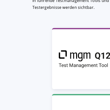
in führende Testmanagement Tools und s
Testergebnisse werden sichtbar.
AKZEPTIEREN
KON
Impressum
|
Datenschutz