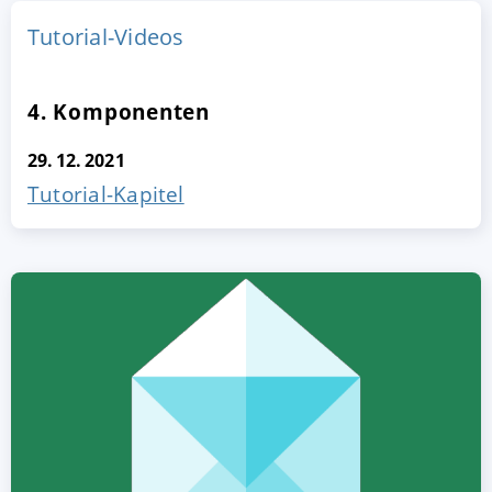
Tutorial-Videos
4. Komponenten
29. 12. 2021
Tutorial-Kapitel
AKZEPTIEREN
KONFIGURIEREN
A
Impressum
|
Datenschutz