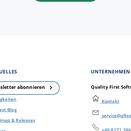
UELLES
UNTERNEHMEN
Quality First So
sletter abonnieren
gkeiten
Kontakt
est Blog
service@qfte
map & Releases
+49 8171 386
sar