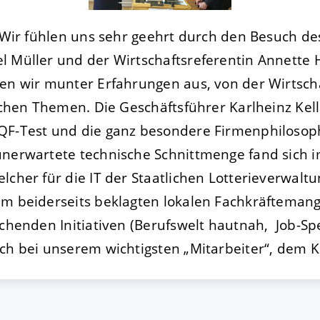
 Wir fühlen uns sehr geehrt durch den Besuch de
FIGURIEREN
ABLEHNEN
 Müller und der Wirtschaftsreferentin Annette H
en wir munter Erfahrungen aus, von der Wirtscha
ischen Themen. Die Geschäftsführer Karlheinz Kel
QF-Test und die ganz besondere Firmenphilosop
unerwartete technische Schnittmenge fand sich i
lcher für die IT der Staatlichen Lotterieverwalt
em beiderseits beklagten lokalen Fachkräfteman
echenden Initiativen (Berufswelt hautnah, Job-Sp
ch bei unserem wichtigsten „Mitarbeiter“, dem Ki