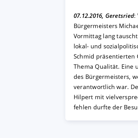
07.12.2016, Geretsried
:
AKZEPTIEREN
KON
Bürgermeisters Michael
Vormittag lang tauscht
Impressum
|
Datenschutz
lokal- und sozialpolit
Schmid präsentierten 
Thema Qualität. Eine 
des Bürgermeisters, we
verantwortlich war. D
Hilpert mit vielverspr
fehlen durfte der Besu