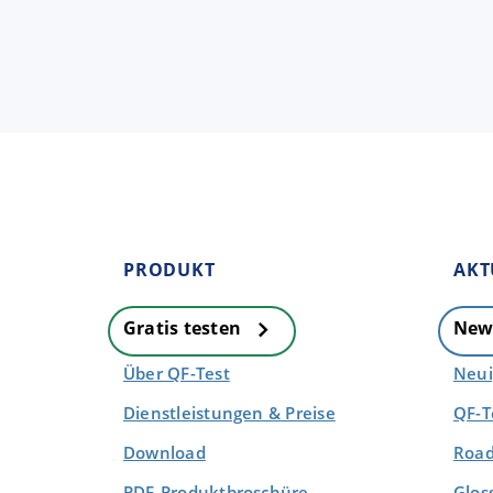
PRODUKT
AKT
Gratis testen
New
Über QF-Test
Neui
Dienstleistungen & Preise
QF-T
Download
Road
PDF-Produktbroschüre
Glos