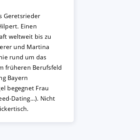
s Geretsrieder
ilpert. Einen
ft weltweit bis zu
lerer und Martina
hie rund um das
m früheren Berufsfeld
ung Bayern
gel begegnet Frau
eed-Dating…). Nicht
ckertisch.