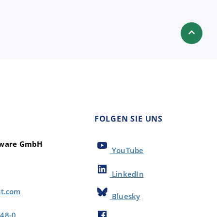
FOLGEN SIE UNS
ftware GmbH
YouTube
LinkedIn
st.com
Bluesky
48-0