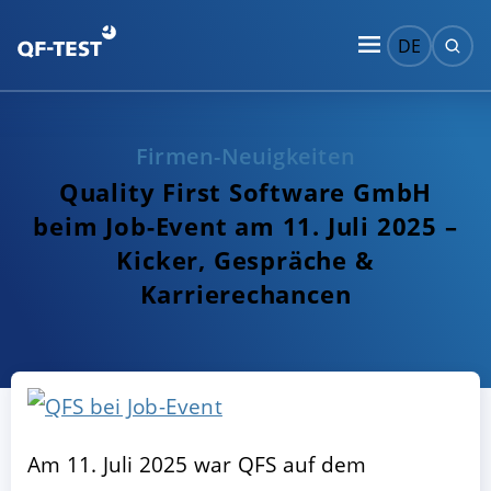
DE
Firmen-Neuigkeiten
Quality First Software GmbH
beim Job-Event am 11. Juli 2025 –
Kicker, Gespräche &
Karrierechancen
Am 11. Juli 2025 war QFS auf dem