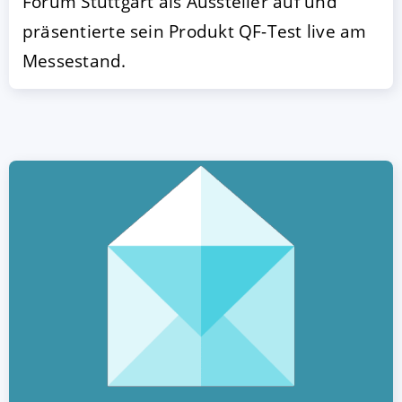
Forum Stuttgart als Aussteller auf und
präsentierte sein Produkt QF-Test live am
Messestand.
AKZEPTIEREN
KONFIGURIEREN
A
Impressum
|
Datenschutz