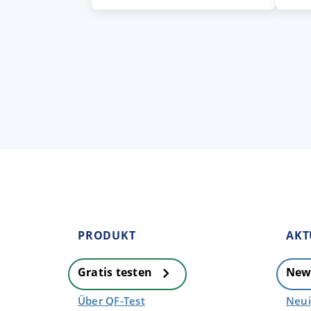
PRODUKT
AKT
Gratis testen
New
Über QF-Test
Neui