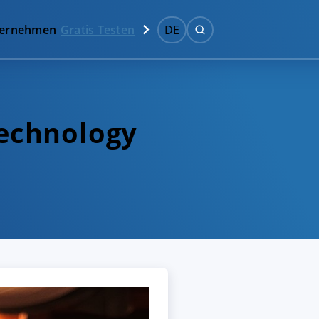
ernehmen
Gratis Testen
DE
echnology