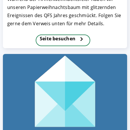
unseren Papierweihnachtsbaum mit glitzernden
Ereignissen des QFS Jahres geschmückt. Folgen Sie
gerne dem Verweis unten für mehr Details.
Seite besuchen
AKZEPTIEREN
KONFIGURIEREN
A
Impressum
|
Datenschutz