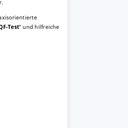
r.
xisorientierte
QF-Test
“ und hilfreiche