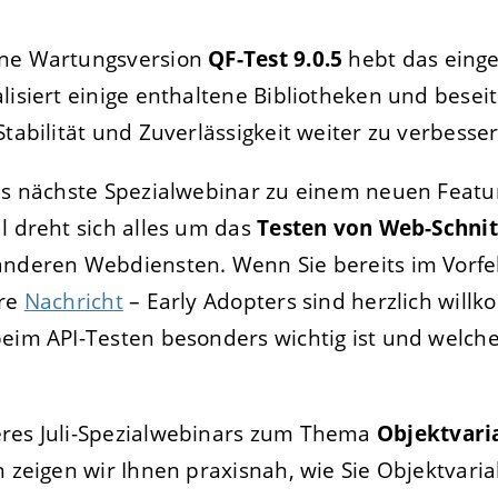
ene Wartungsversion
QF-Test 9.0.5
hebt das einge
FIGURIEREN
ABLEHNEN
lisiert einige enthaltene Bibliotheken und besei
Stabilität und Zuverlässigkeit weiter zu verbesser
das nächste Spezialwebinar zu einem neuen Fea
l dreht sich alles um das
Testen von Web-Schnit
anderen Webdiensten. Wenn Sie bereits im Vorfe
hre
Nachricht
– Early Adopters sind herzlich willk
beim API-Testen besonders wichtig ist und welch
eres Juli-Spezialwebinars zum Thema
Objektvari
n zeigen wir Ihnen praxisnah, wie Sie Objektvariab