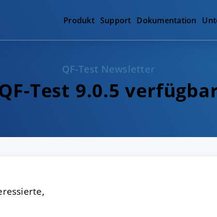
Produkt
Support
Dokumentation
Unt
QF-Test Newsletter
QF-Test 9.0.5 verfügba
eressierte,