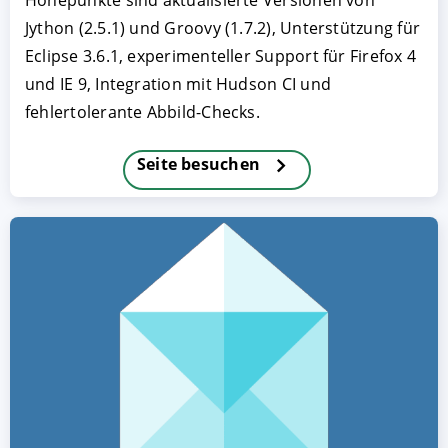
Höhepunkte sind aktualisierte Versionen von
Jython (2.5.1) und Groovy (1.7.2), Unterstützung für
Eclipse 3.6.1, experimenteller Support für Firefox 4
und IE 9, Integration mit Hudson CI und
fehlertolerante Abbild-Checks.
Seite besuchen
AKZEPTIEREN
KONFIGURIEREN
A
Impressum
|
Datenschutz