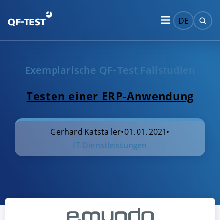
DE
Exemplarische QF‑Test Fallstudien
Testen einer ERP-Anwendung
Gerhard Katstaller
•
01. 01. 2021
•
IT-Dienstleistungen