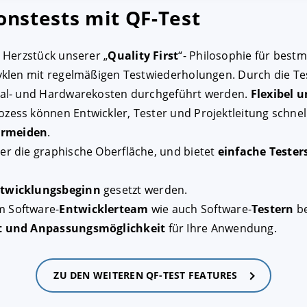
onstests mit QF-Test
 Herzstück unserer „
Quality First
“- Philosophie für bestm
Zyklen mit regelmäßigen Testwiederholungen. Durch die T
onal- und Hardwarekosten durchgeführt werden.
Flexibel u
zess können Entwickler, Tester und Projektleitung schne
ermeiden
.
er die graphische Oberfläche, und bietet
einfache Tester
ntwicklungsbeginn
gesetzt werden.
m Software-
Entwicklerteam
wie auch Software-
Testern
be
t und Anpassungsmöglichkeit
für Ihre Anwendung.
ZU DEN WEITEREN QF-TEST FEATURES