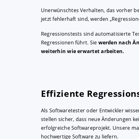
Unerwünschtes Verhalten, das vorher ber
jetzt fehlerhaft sind, werden „Regressio
AKZEPTIEREN
KON
Regressionstests sind automatisierte T
Impressum
|
Datenschutz
Regressionen führt. Sie
werden nach Än
weiterhin wie erwartet arbeiten.
Effiziente Regression
Als Softwaretester oder Entwickler wisse
stellen sicher, dass neue Änderungen k
erfolgreiche Softwareprojekt. Unsere ma
hochwertige Software zu liefern.