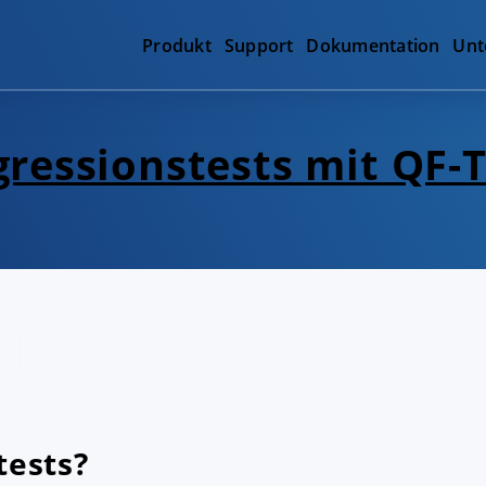
Produkt
Support
Dokumentation
Unt
gressionstests mit QF-T
tests?