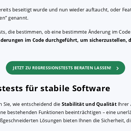
eits beseitigt wurde und nun wieder auftaucht, oder Featu
nen” genannt.
FIGURIEREN
ABLEHNEN
ests, die bestimmen, ob eine bestimmte Änderung im Code
derungen im Code durchgeführt, um sicherzustellen, 
JETZT ZU REGRESSIONSTESTS BERATEN LASSEN!
stests für stabile Software
n Sie, wie entscheidend die
Stabilität und Qualität
Ihrer
eine bestehenden Funktionen beeinträchtigen – eine uner
ßgeschneiderten Lösungen bieten Ihnen die Sicherheit, di