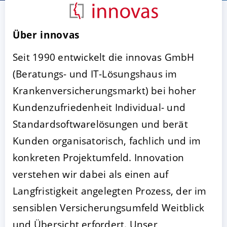
Über innovas
Seit 1990 entwickelt die innovas GmbH
(Beratungs- und IT-Lösungshaus im
Krankenversicherungsmarkt) bei hoher
Kundenzufriedenheit Individual- und
AKZEPTIEREN
KONFIGURIEREN
A
Standardsoftwarelösungen und berät
Kunden organisatorisch, fachlich und im
Impressum
|
Datenschutz
konkreten Projektumfeld. Innovation
verstehen wir dabei als einen auf
Langfristigkeit angelegten Prozess, der im
sensiblen Versicherungsumfeld Weitblick
und Übersicht erfordert. Unser