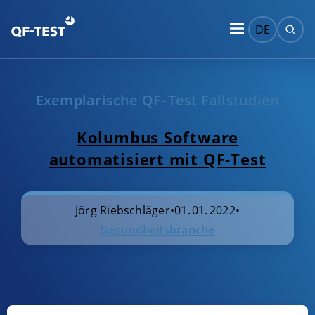
DE
Exemplarische QF‑Test Fallstudien
Kolumbus Software
automatisiert mit QF-Test
Jörg Riebschläger
•
01. 01. 2022
•
Gesundheitsbranche