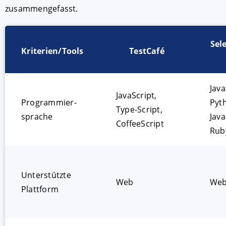
zusammengefasst.
Sel
Kriterien/Tools
TestCafé
Java
JavaScript,
Programmier-
Pyt
Type-Script,
sprache
Java
CoffeeScript
Rub
Unterstützte
Web
We
Plattform