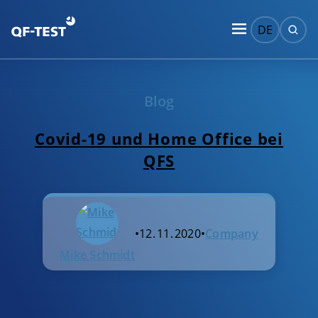
DE
Blog
Covid-19 und Home Office bei
QFS
•
12. 11. 2020
•
Company
Mike Schmidt