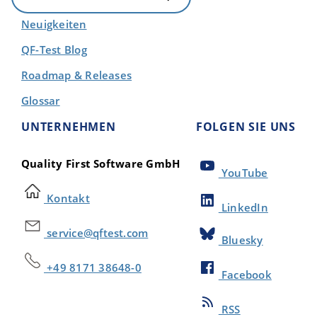
Neuigkeiten
QF-Test Blog
Roadmap & Releases
Glossar
UNTERNEHMEN
FOLGEN SIE UNS
Quality First Software GmbH
YouTube
Kontakt
LinkedIn
service@qftest.com
Bluesky
+49 8171 38648-0
Facebook
RSS