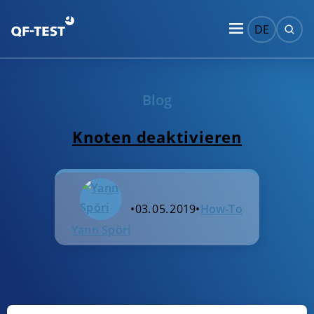
DE
Blog
Knoten deaktivieren
•
03. 05. 2019
•
How-To
Yann Spöri