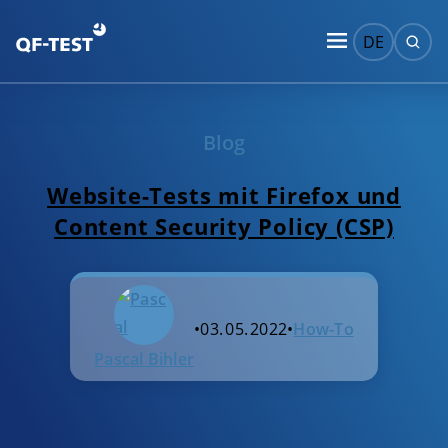
DE
Blog
Website-Tests mit Firefox und
Content Security Policy (CSP)
•
03. 05. 2022
•
How-To
Pascal Bihler