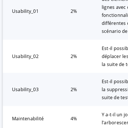
lignes avec
Usability_01
2%
fonctionnal
différentes 
scénario de 
Est-il possi
Usability_02
2%
déplacer le
la suite de t
Est-il possi
Usability_03
2%
la suppress
suite de tes
Y a-t-il un 
Maintenabilité
4%
l’arboresce