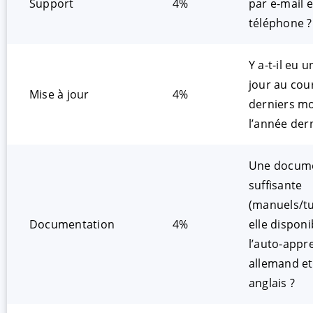
Support
4%
par e-mail e
téléphone ?
Y a-t-il eu 
jour au cou
Mise à jour
4%
derniers mo
l’année der
Une docume
suffisante
(manuels/tut
Documentation
4%
elle dispon
l’auto-appr
allemand et
anglais ?