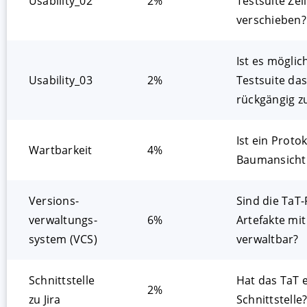
Usability_02
2%
Testsuite Zei
verschieben?
Ist es möglich
Usability_03
2%
Testsuite da
rückgängig 
Ist ein Protok
Wartbarkeit
4%
Baumansicht
Versions­
Sind die TaT-
verwaltungs­
6%
Artefakte mi
system (VCS)
verwaltbar?
Schnittstelle
Hat das TaT e
2%
zu Jira
Schnittstelle