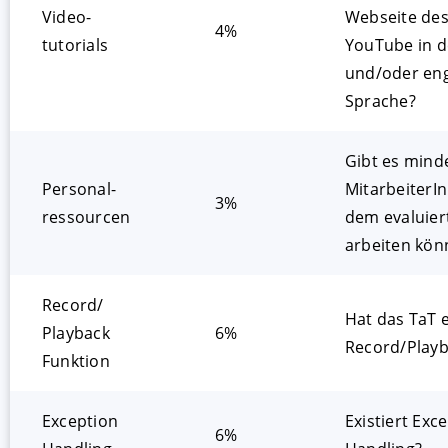
Video­
Webseite des
4%
tutorials
YouTube in d
und/oder eng
Sprache?
Gibt es mind
Personal­
MitarbeiterIn
3%
ressourcen
dem evaluier
arbeiten kön
Record/
Hat das TaT 
Playback
6%
Record/Playb
Funktion
Exception
Existiert Exc
6%