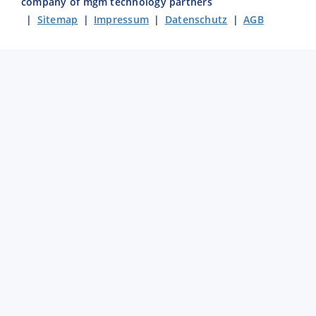
company of mgm technology partners
|
Sitemap
|
Impressum
|
Datenschutz
|
AGB