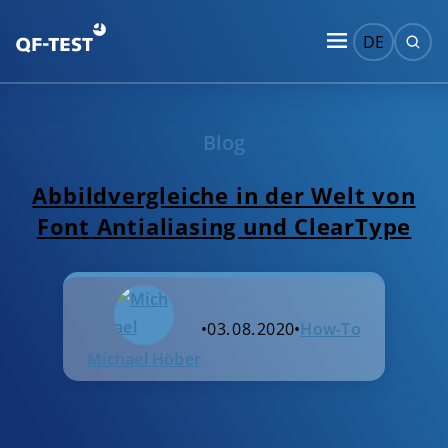
DE
Blog
Abbildvergleiche in der Welt von
Font Antialiasing und ClearType
•
03. 08. 2020
•
How-To
Michael Höber