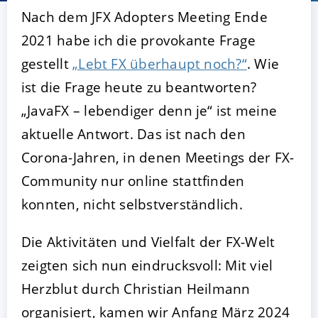
Nach dem JFX Adopters Meeting Ende
2021 habe ich die provokante Frage
gestellt
„Lebt FX überhaupt noch?“
. Wie
ist die Frage heute zu beantworten?
„JavaFX – lebendiger denn je“ ist meine
aktuelle Antwort. Das ist nach den
Corona-Jahren, in denen Meetings der FX-
AKZEPTIEREN
KONFIGURIEREN
A
Community nur online stattfinden
konnten, nicht selbstverständlich.
Impressum
|
Datenschutz
Die Aktivitäten und Vielfalt der FX-Welt
zeigten sich nun eindrucksvoll: Mit viel
Herzblut durch Christian Heilmann
organisiert, kamen wir Anfang März 2024