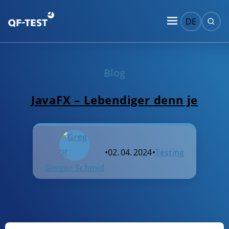
DE
Blog
JavaFX – Lebendiger denn je
•
02. 04. 2024
•
Testing
Gregor Schmid