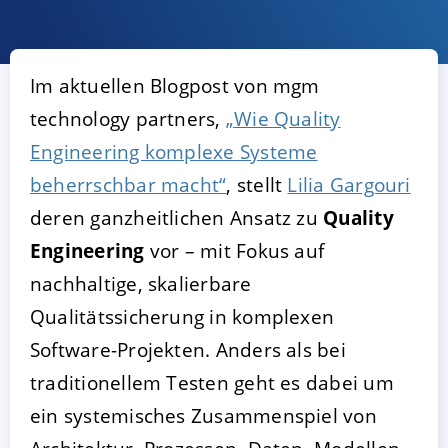
Im aktuellen Blogpost von mgm
technology partners,
„Wie Quality
Engineering komplexe Systeme
beherrschbar macht“
, stellt
Lilia Gargouri
deren ganzheitlichen Ansatz zu
Quality
AKZEPTIEREN
KONFIGURIEREN
A
Engineering
vor – mit Fokus auf
nachhaltige, skalierbare
Impressum
|
Datenschutz
Qualitätssicherung in komplexen
Software-Projekten. Anders als bei
traditionellem Testen geht es dabei um
ein systemisches Zusammenspiel von