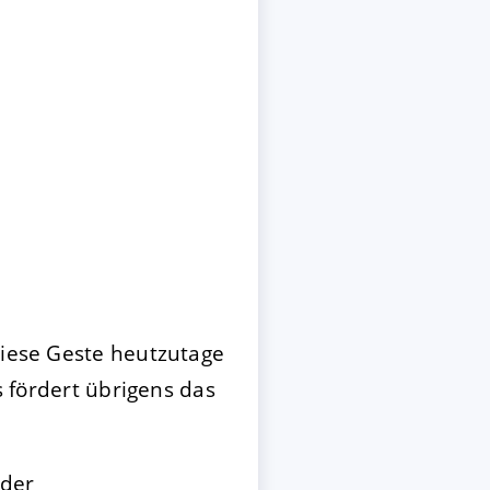
diese Geste heutzutage
s fördert übrigens das
 der