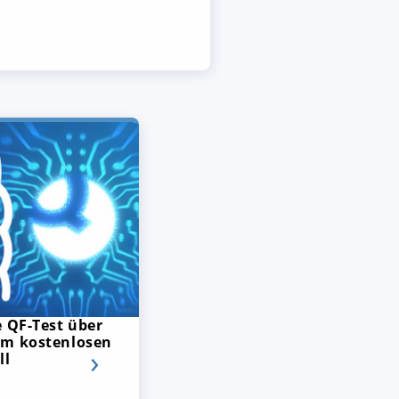
e QF-Test über
em kostenlosen
ll