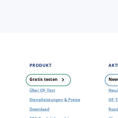
PRODUKT
AKT
Gratis testen
New
Über QF-Test
Neui
Dienstleistungen & Preise
QF-T
Download
Road