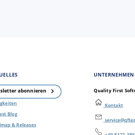
UELLES
UNTERNEHMEN
Quality First So
sletter abonnieren
gkeiten
Kontakt
est Blog
service@qfte
map & Releases
+49 8171 386