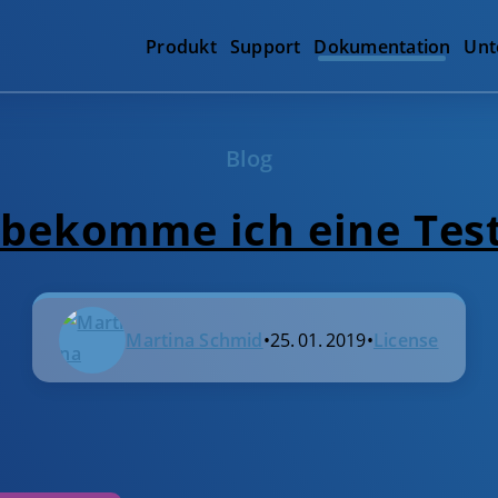
Produkt
Support
Dokumentation
Unt
Blog
bekomme ich eine Test
Martina Schmid
•
25. 01. 2019
•
License