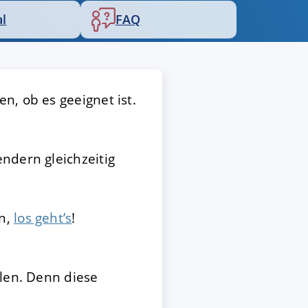
al
FAQ
n, ob es geeignet ist.
ndern gleichzeitig
en,
los geht’s
!
llen. Denn diese