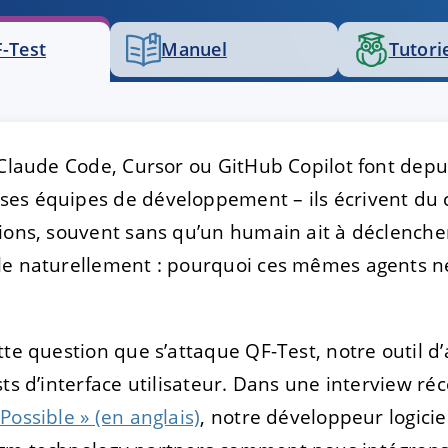
-Test
Manuel
Tutori
TRER
REFUSER
on des données
 Claude Code, Cursor ou GitHub Copilot font dep
es équipes de développement – ils écrivent du co
ions, souvent sans qu’un humain ait à déclenche
le naturellement : pourquoi ces mêmes agents ne
tte question que s’attaque QF-Test, notre outil d
sts d’interface utilisateur. Dans une interview ré
Possible » (en anglais)
, notre développeur logici