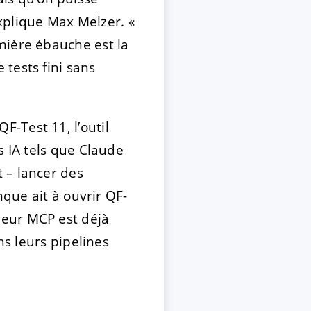
explique Max Melzer. «
mière ébauche est la
tests fini sans
F-Test 11, l’outil
s IA tels que Claude
 – lancer des
nque ait à ouvrir QF-
veur MCP est déjà
ns leurs pipelines