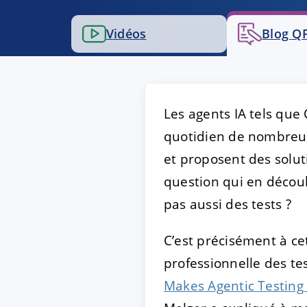
Vidéos
Blog QF
ACCEPTER
PARAME
Mentions légales
|
Protecti
Les agents IA tels que
quotidien de nombreus
et proposent des solut
question qui en décou
pas aussi des tests ?
C’est précisément à ce
professionnelle des te
Makes Agentic Testing 