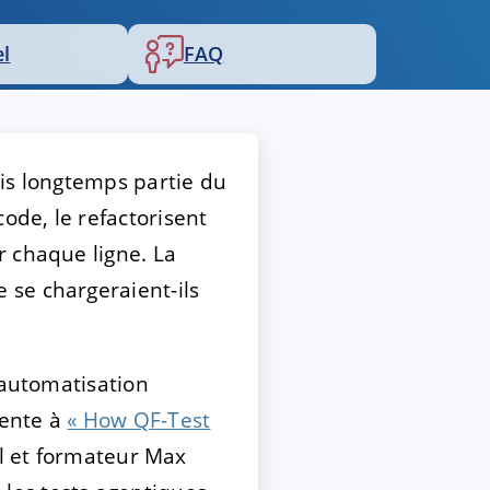
el
FAQ
uis longtemps partie du
de, le refactorisent
r chaque ligne. La
 se chargeraient-ils
’automatisation
cente à
« How QF-Test
el et formateur Max