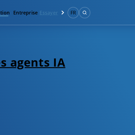
tion
Entreprise
Essayer
FR
es agents IA