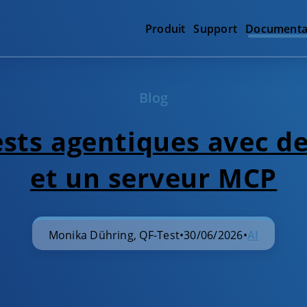
Produit
Support
Documenta
Blog
ests agentiques avec d
et un serveur MCP
Monika Dühring, QF-Test
•
30/06/2026
•
AI